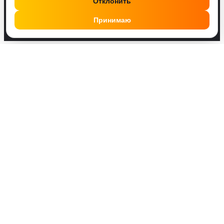
Отклонить
Принимаю
Друзья, у нас работает удобный Телеграм бот
@SMMPusherBot
. Поделись с ним постом или
профилем, введи количество и оплати. Это проще!
Показаны все (9)
Cторис супер Push
1.67
₽
Купить