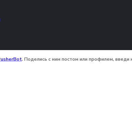
м
usherBot
. Поделись с ним постом или профилем, введи 