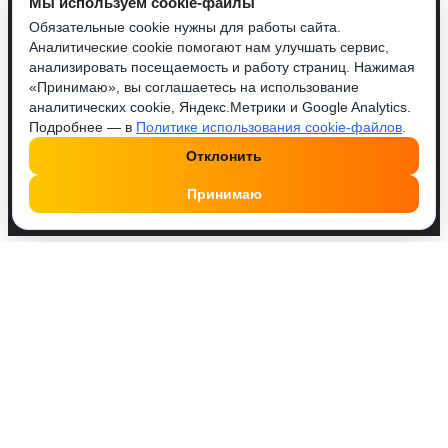
Мы используем cookie-файлы
Обязательные cookie нужны для работы сайта.
Аналитические cookie помогают нам улучшать сервис,
анализировать посещаемость и работу страниц. Нажимая
«Принимаю», вы соглашаетесь на использование
аналитических cookie, Яндекс.Метрики и Google Analytics.
Подробнее — в
Политике использования cookie-файлов
.
Отклонить
Принимаю
Друзья, у нас работает удобный Телеграм бот
@SMMPusherBot
. Поделись с ним постом или
профилем, введи количество и оплати. Это проще!
Показаны все (10)