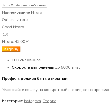
Наименование Итого
Options Итого
Grand Итого
Количество
товара
Итого:
43.00 ₽
Лайки
В корзину
на
ГЕО смешанное
сторис
Скорость выполнения
до 5000 в час
Профиль должен быть открытым.
Указывайте ссылку на конкретный сторис, не на профиль
Категории:
Instagram
,
Сторис