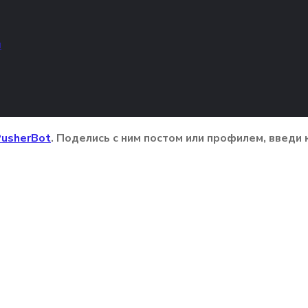
м
usherBot
. Поделись с ним постом или профилем, введи 