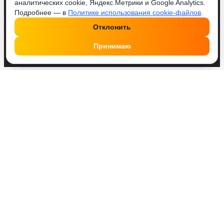
аналитических cookie, Яндекс.Метрики и Google Analytics.
Подробнее — в
Политике использования cookie-файлов
.
Отклонить
Принимаю
Друзья, у нас работает удобный Телеграм бот
@SMMPusherBot
. Поделись с ним постом или
профилем, введи количество и оплати. Это проще!
Реакция
BeamingFace
0.06
₽