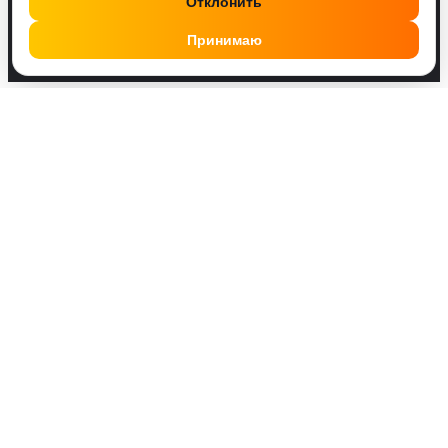
Отклонить
Принимаю
Друзья, у нас работает удобный Телеграм бот
@SMMPusherBot
. Поделись с ним постом или
профилем, введи количество и оплати. Это проще!
Друзья VK Россия
0.87
₽
Ссылка на профиль