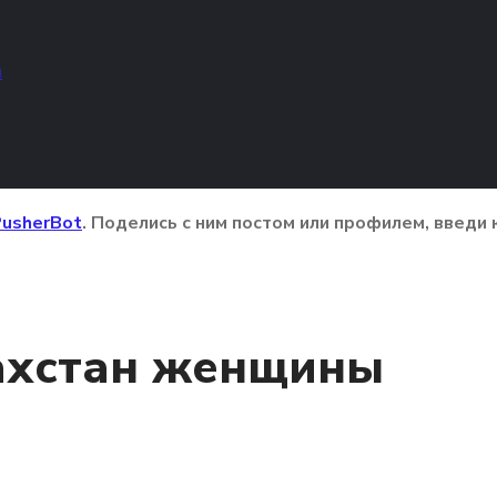
м
usherBot
. Поделись с ним постом или профилем, введи 
ахстан женщины