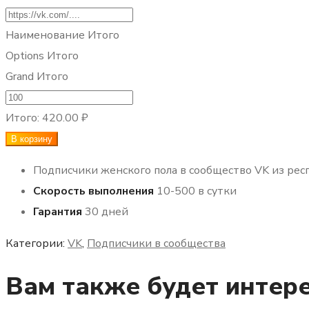
Наименование Итого
Options Итого
Grand Итого
Количество
товара
Итого:
420.00 ₽
Подписчики
В корзину
VK
Подписчики женского пола в сообщество VK из рес
Казахстан
Скорость выполнения
10-500 в сутки
женщины
Гарантия
30 дней
Категории:
VK
,
Подписчики в сообщества
Вам также будет интер